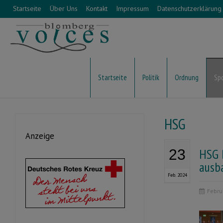
Startseite
Über Uns
Kontakt
Impressum
Datenschutzerklärung
Startseite
Politik
Ordnung
Sp
HSG
Anzeige
HSG 
23
ausb
Feb. 2024
Febru