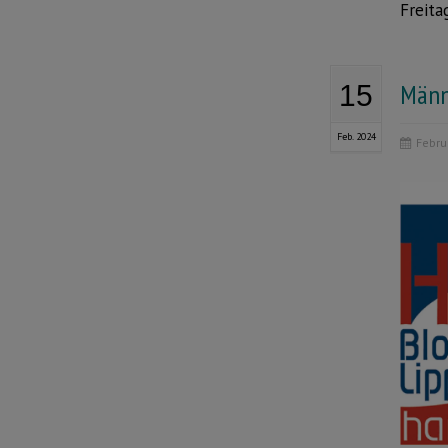
Freita
Männ
15
Feb. 2024
Febru