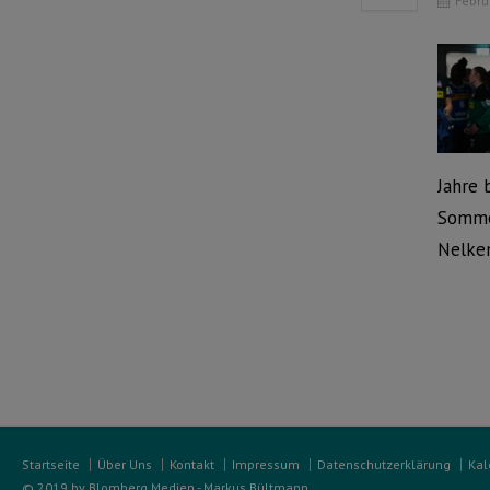
Febru
Jahre 
Sommer
Nelke
Startseite
Über Uns
Kontakt
Impressum
Datenschutzerklärung
Kal
© 2019 by Blomberg Medien - Markus Bültmann