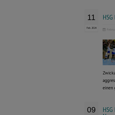
HSG B
11
Feb. 2024
Febru
Zwicka
aggres
einen 
HSG 
09