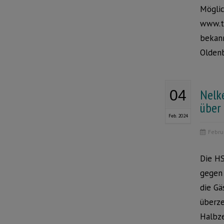
Möglic
www.ti
bekann
Oldenb
Nelk
04
über
Feb. 2024
Febru
Die H
gegen 
die Gä
überze
Halbze