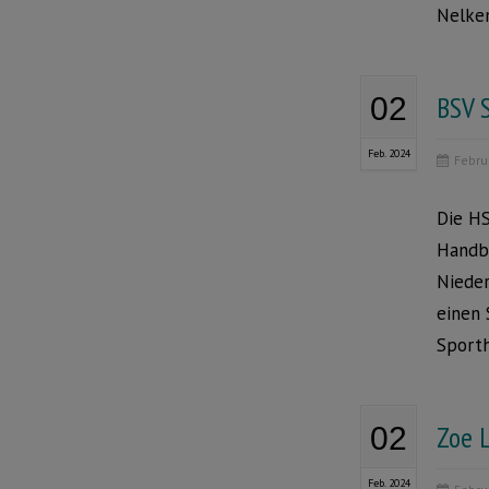
Nelken
BSV 
02
Feb. 2024
Febru
Die H
Handba
Nieder
einen 
Sporth
Zoe 
02
Feb. 2024