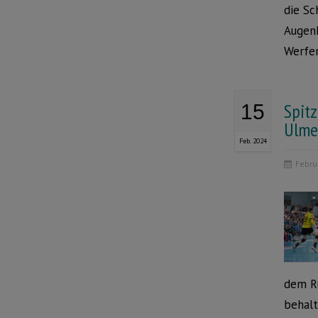
die Sc
Augenh
Werfer
Spitz
15
Ulme
Feb. 2024
Febru
dem Ru
behalt