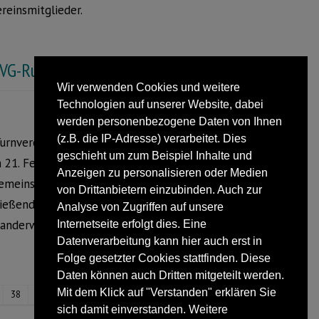
Vereinsmitglieder.
e TVG-Rundwanderung
Wir verwenden Cookies und weitere
Technologien auf unserer Website, dabei
werden personenbezogene Daten von Ihnen
(z.B. die IP-Adresse) verarbeitet. Dies
Turnvereins Großenmarpe-Erdbruch
geschieht um zum Beispiel Inhalte und
 21. Februar angeboten. Treffpunkt zur
Anzeigen zu personalisieren oder Medien
emeinschaften – ist um 13.30 Uhr in der
von Drittanbietern einzubinden. Auch zur
ießend ab Parkplatz „Unter den Eichen“
Analyse von Zugriffen auf unsere
wanderweg Försterteiche und Staffpark
Internetseite erfolgt dies. Eine
Datenverarbeitung kann hier auch erst in
Folge gesetzter Cookies stattfinden. Diese
Daten können auch Dritten mitgeteilt werden.
Mit dem Klick auf "Verstanden" erklären Sie
38
sich damit einverstanden. Weitere