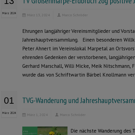
TV Großenmarpe-Erdbruch zog positive 
13
März 2024
März 13, 2024
Marco Schröder
Ehrungen langjähriger Vereinsmitglieder und Vors
Jahreshauptversammlung. Einen besonderen Willko
Peter Ahnert im Vereinslokal Marpetal an Ortsvor
ehrenden Gedenken der verstorbenen, langjährigen 
Gerhard Marschall, Willi Micke, Meik Nitschmann, 
wurde das von Schriftwartin Bärbel Knollmann ver
TVG-Wanderung und Jahreshauptversam
01
März 2024
März 1, 2024
Marco Schröder
Die nächste Wanderung des 