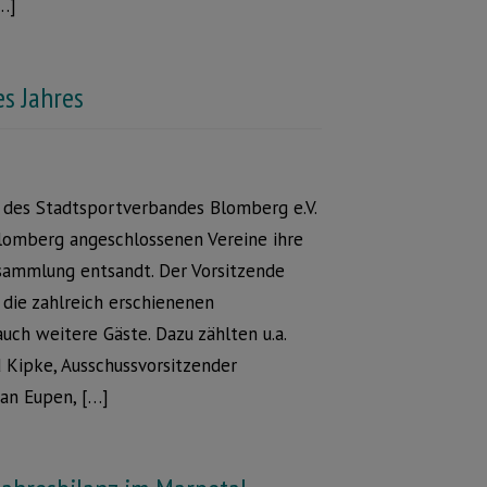
[…]
es Jahres
des Stadtsportverbandes Blomberg e.V.
Blomberg angeschlossenen Vereine ihre
rsammlung entsandt. Der Vorsitzende
 die zahlreich erschienenen
ch weitere Gäste. Dazu zählten u.a.
 Kipke, Ausschussvorsitzender
van Eupen, […]