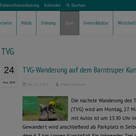
Datenschutzerklärung
Kalender
rtseite
Politik
Ordnung
Sport
Events&Kultur
Wirtschaft
TVG
TVG-Wanderung auf dem Barntruper Kun
24
Mai 2024
Mai 24, 2024
Marco Schröder
Die nächste Wanderung des 
(TVG) wird am Montag, 27. M
mit Autos ist um 13.30 Uhr i
Gewandert wird anschließend ab Parkplatz in Selb
dem 6,3 km langen Kunstpfad. Ein lohnendes Ziel 