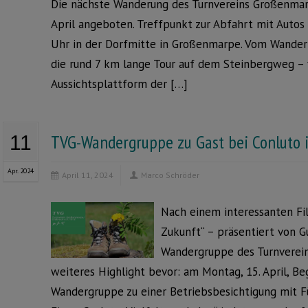
Die nächste Wanderung des Turnvereins Großenmar
April angeboten. Treffpunkt zur Abfahrt mit Autos
Uhr in der Dorfmitte in Großenmarpe. Vom Wanderp
die rund 7 km lange Tour auf dem Steinbergweg – v
Aussichtsplattform der […]
TVG-Wandergruppe zu Gast bei Conluto i
11
Apr. 2024
April 11, 2024
Marco Schröder
Nach einem interessanten Fi
Zukunft“ – präsentiert von G
Wandergruppe des Turnverei
weiteres Highlight bevor: am Montag, 15. April, Beg
Wandergruppe zu einer Betriebsbesichtigung mit F