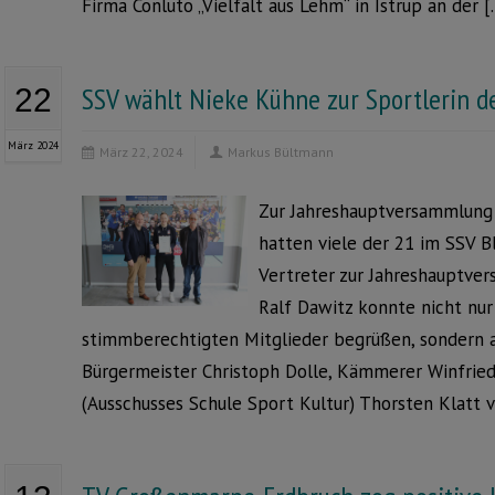
Firma Conluto „Vielfalt aus Lehm“ in Istrup an der 
SSV wählt Nieke Kühne zur Sportlerin d
22
März 2024
März 22, 2024
Markus Bültmann
Zur Jahreshauptversammlung 
hatten viele der 21 im SSV 
Vertreter zur Jahreshauptve
Ralf Dawitz konnte nicht nur
stimmberechtigten Mitglieder begrüßen, sondern au
Bürgermeister Christoph Dolle, Kämmerer Winfried
(Ausschusses Schule Sport Kultur) Thorsten Klatt 