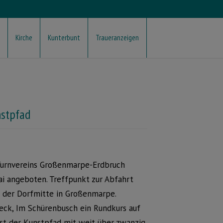
Kirche
Kunterbunt
Traueranzeigen
stpfad
Turnvereins Großenmarpe-Erdbruch
ai angeboten. Treffpunkt zur Abfahrt
n der Dorfmitte in Großenmarpe.
eck, Im Schürenbusch ein Rundkurs auf
ist der Kunstpfad mit weit über zwanzig