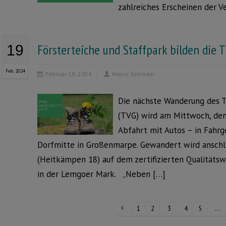
zahlreiches Erscheinen der 
Försterteiche und Staffpark bilden di
19
Feb. 2024
Februar 19, 2024
Marco Schröder
Die nächste Wanderung des 
(TVG) wird am Mittwoch, den
Abfahrt mit Autos – in Fahrg
Dorfmitte in Großenmarpe. Gewandert wird anschl
(Heitkämpen 18) auf dem zertifizierten Qualitäts
in der Lemgoer Mark. „Neben […]
1
2
3
4
5
…