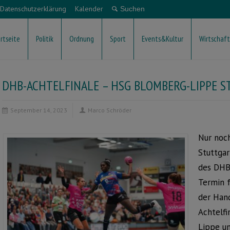
Datenschutzerklärung
Kalender
rtseite
Politik
Ordnung
Sport
Events&Kultur
Wirtschaft
DHB-ACHTELFINALE – HSG BLOMBERG-LIPPE S
September 14, 2023
Marco Schröder
Nur noch
Stuttgar
des DHB-
Termin f
der Hand
Achtelf
Lippe u