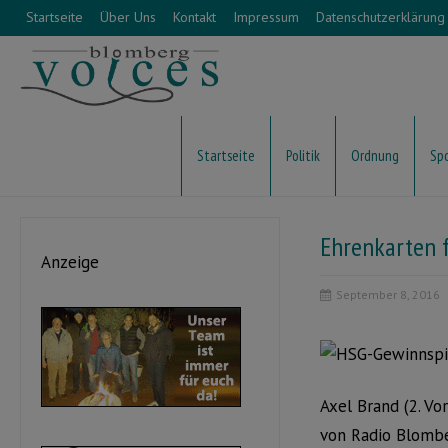
Startseite
Über Uns
Kontakt
Impressum
Datenschutzerklärung
Startseite
Politik
Ordnung
Sp
Ehrenkarten 
Anzeige
September 8, 2016
Axel Brand (2. V
von Radio Blombe