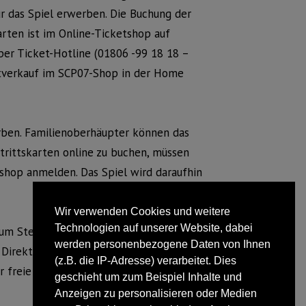
ür das Spiel erwerben. Die Buchung der
arten ist im Online-Ticketshop auf
 per Ticket-Hotline (01806 -99 18 18 –
ektverkauf im SCP07-Shop in der Home
erben. Familienoberhäupter können das
trittskarten online zu buchen, müssen
tshop anmelden. Das Spiel wird daraufhin
Wir verwenden Cookies und weitere
Technologien auf unserer Website, dabei
zum Stehplatzpreis an. Gebuchte Tickets
werden personenbezogene Daten von Ihnen
m Direktverkauf im SCP07-Shop erhalten
(z.B. die IP-Adresse) verarbeitet. Dies
 freie Verkauf für das Spiel startet am
geschieht um zum Beispiel Inhalte und
Anzeigen zu personalisieren oder Medien