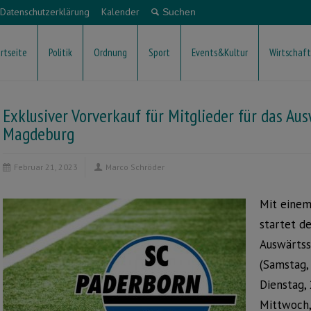
Datenschutzerklärung
Kalender
rtseite
Politik
Ordnung
Sport
Events&Kultur
Wirtschaft
Exklusiver Vorverkauf für Mitglieder für das Aus
Magdeburg
Februar 21, 2023
Marco Schröder
Mit einem
startet d
Auswärtss
(Samstag,
Dienstag, 
Mittwoch,