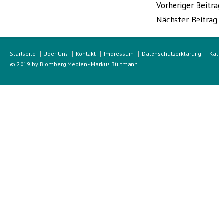
Beitragsnavi
Vorheriger Beitra
Nächster Beitra
Startseite
Über Uns
Kontakt
Impressum
Datenschutzerklärung
Kal
© 2019 by Blomberg Medien - Markus Bültmann