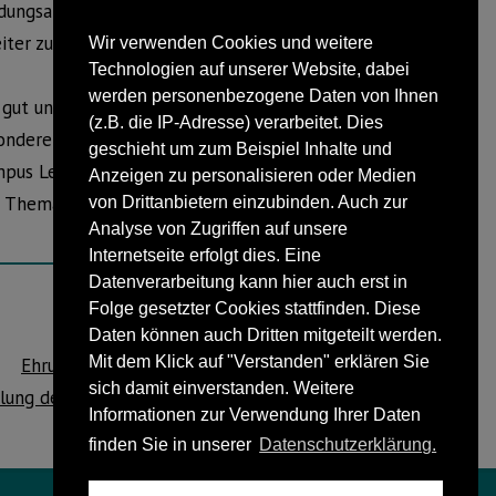
ildungsangebote etwa an den
er zu qualifizieren.
Wir verwenden Cookies und weitere
Technologien auf unserer Website, dabei
werden personenbezogene Daten von Ihnen
 gut und immer aktuell ausgestattet. Sie
(z.B. die IP-Adresse) verarbeitet. Dies
sonderen Schwerpunkt auf neueste
geschieht um zum Beispiel Inhalte und
Campus Lemgo gemeinsam betriebenen
Anzeigen zu personalisieren oder Medien
 Thema „Arbeit 4.0“ in allen Facetten
von Drittanbietern einzubinden. Auch zur
Analyse von Zugriffen auf unsere
Internetseite erfolgt dies. Eine
Datenverarbeitung kann hier auch erst in
Folge gesetzter Cookies stattfinden. Diese
NÄCHSTER BEITRAG
Daten können auch Dritten mitgeteilt werden.
Mit dem Klick auf "Verstanden" erklären Sie
Ehrungen standen im Mittelpunkt der
sich damit einverstanden. Weitere
ung des Ziegler und Handwerkervereins
Informationen zur Verwendung Ihrer Daten
Cappel – Mossenberg-Wöhren
finden Sie in unserer
Datenschutzerklärung.