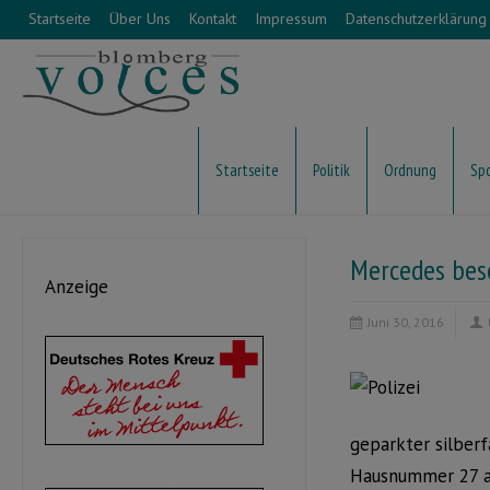
Startseite
Über Uns
Kontakt
Impressum
Datenschutzerklärung
Startseite
Politik
Ordnung
Sp
Mercedes bes
Anzeige
Juni 30, 2016
geparkter silber
Hausnummer 27 ab