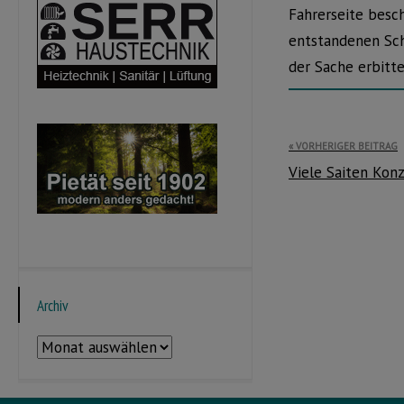
Fahrerseite besch
entstandenen Sch
der Sache erbitt
Beitragsnavi
VORHERIGER BEITRAG
Viele Saiten Konz
Archiv
Archiv