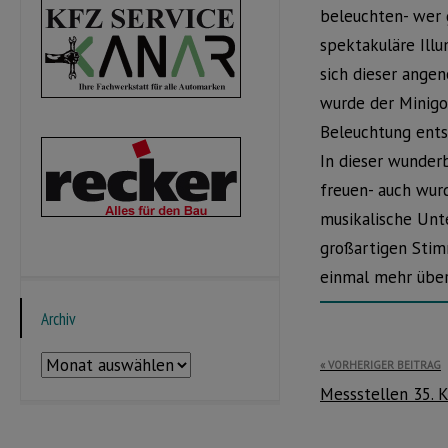
beleuchten- wer 
spektakuläre Ill
sich dieser ange
wurde der Minigo
Beleuchtung entst
In dieser wunder
freuen- auch wur
musikalische Unte
großartigen Stim
einmal mehr über
Archiv
Beitragsnavi
Archiv
VORHERIGER BEITRAG
Messstellen 35. 