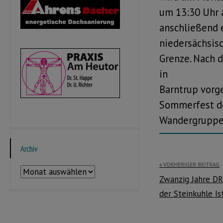
um 13:30 Uhr 
anschließend 
niedersächsis
Grenze. Nach 
in
Barntrup vorge
Sommerfest d
Wandergruppe 
Archiv
Beitragsnavi
VORHERIGER BEITRAG
Archiv
Zwanzig Jahre DR
der Steinkuhle Is