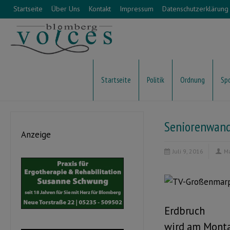
Startseite
Über Uns
Kontakt
Impressum
Datenschutzerklärung
Startseite
Politik
Ordnung
Sp
Seniorenwand
Anzeige
Juli 9, 2016
M
Erdbruch
wird am Montag