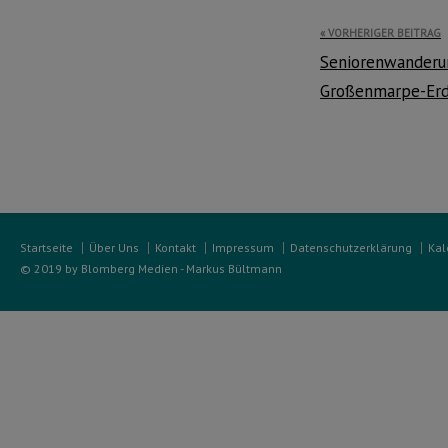
Beitragsnavi
VORHERIGER BEITRAG
Seniorenwanderun
Großenmarpe-Er
Startseite
Über Uns
Kontakt
Impressum
Datenschutzerklärung
Kal
© 2019 by Blomberg Medien - Markus Bültmann