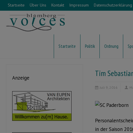
Startseite
Über Uns
Kontakt
Impressum
Datenschutzerklärung
Startseite
Politik
Ordnung
Sp
Tim Sebastian
Anzeige
Juli 9, 2016
M
Personalentschei
in der Saison 201