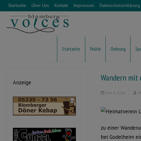
Startseite
Über Uns
Kontakt
Impressum
Datenschutzerklärung
Startseite
Politik
Ordnung
Sp
Wandern mit 
Anzeige
Juni 4, 2016
M
zu einer Wanderu
bei Godelheim ei