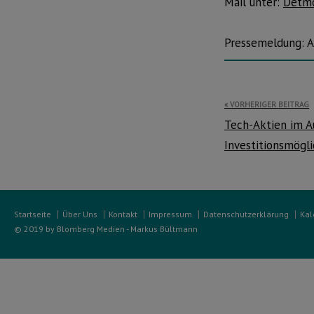
Mail unter:
Detmo
Pressemeldung: A
Beitragsnavi
VORHERIGER BEITRAG
Tech-Aktien im A
Investitionsmögl
Startseite
Über Uns
Kontakt
Impressum
Datenschutzerklärung
Kal
© 2019 by Blomberg Medien - Markus Bültmann