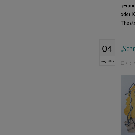
gegrün
oder K
Theate
„Sch
04
Aug. 2023
Augus