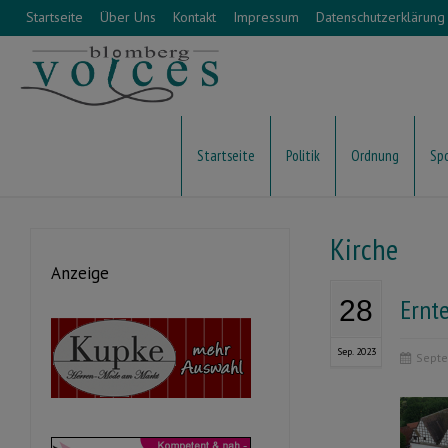
Startseite
Über Uns
Kontakt
Impressum
Datenschutzerklärung
Startseite
Politik
Ordnung
Sp
Kirche
Anzeige
Ernte
28
Sep. 2023
Septe