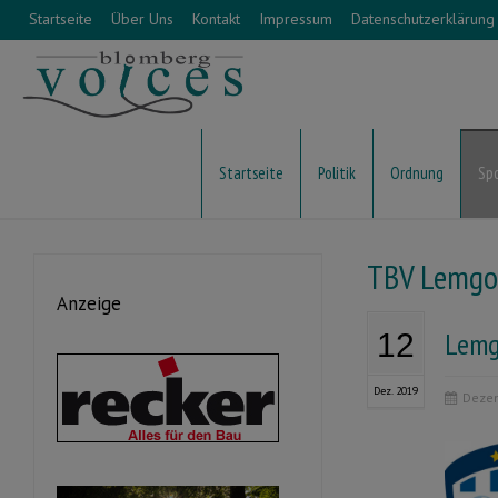
Startseite
Über Uns
Kontakt
Impressum
Datenschutzerklärung
Startseite
Politik
Ordnung
Sp
TBV Lemgo
Anzeige
Lemg
12
Dez. 2019
Dezem