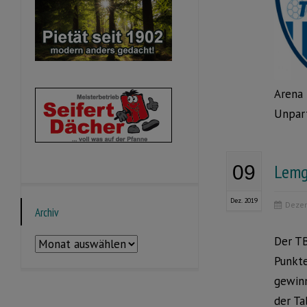
Arena 
Unpart
Lemgo
09
Dez. 2019
Dezem
Archiv
Der TB
Archiv
Punkte
gewinn
der Ta