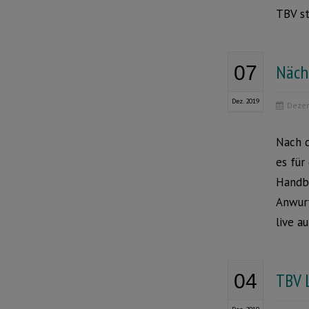
TBV st
Nächs
07
Dez. 2019
Dezem
Nach d
es für
Handba
Anwurf
live a
TBV L
04