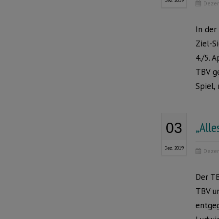
Dez. 2019
Dezem
In der
Ziel-S
4./5. 
TBV ge
Spiel,
„Alle
03
Dez. 2019
Dezem
Der TB
TBV un
entgeg