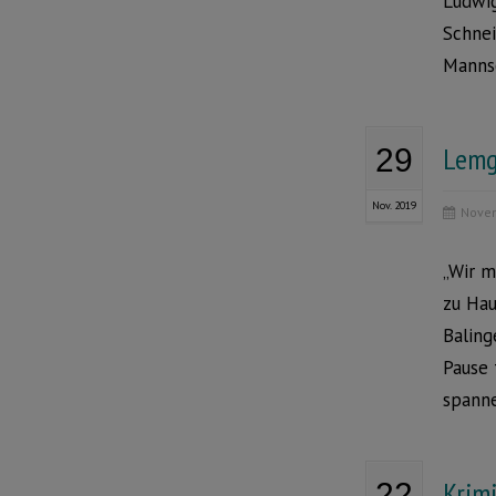
Ludwig
Schnei
Mannsc
Lemg
29
Nov. 2019
Novem
„Wir m
zu Hau
Baling
Pause 
spanne
Krim
22