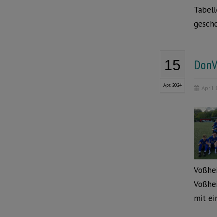
Tabell
gescho
DonV
15
Apr. 2024
April
Voßhei
Voßhei
mit ei