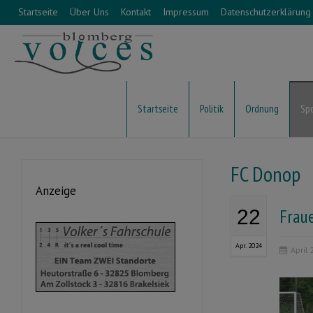
Startseite
Über Uns
Kontakt
Impressum
Datenschutzerklärung
Startseite
Politik
Ordnung
Sp
FC Donop
Anzeige
Frau
22
Apr. 2024
April