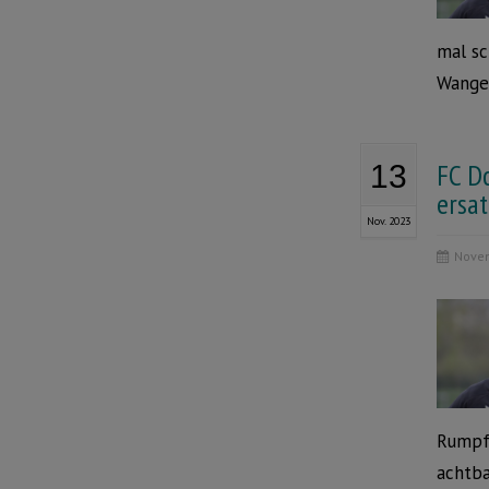
mal sc
Wanger
FC D
13
ersa
Nov. 2023
Novem
Rumpfe
achtba