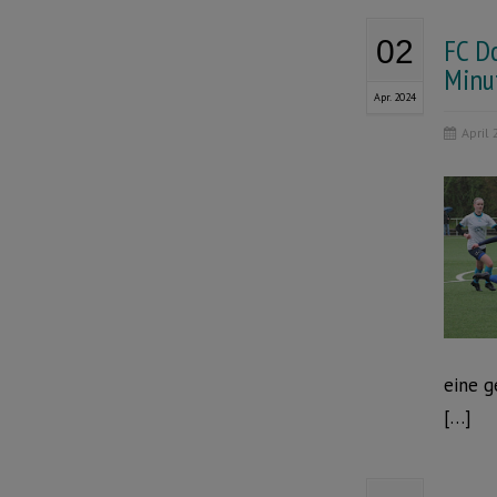
FC D
02
Minut
Apr. 2024
April 
eine g
[…]