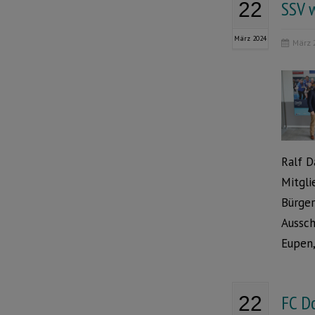
SSV w
22
März 2024
März 
Ralf D
Mitgli
Bürger
Aussch
Eupen,
FC D
22