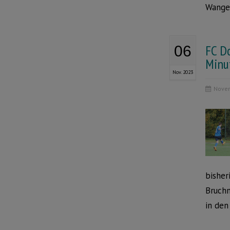
Wanger
FC D
06
Minu
Nov. 2023
Novem
bisher
Bruchm
in den